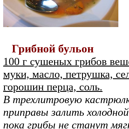
Грибной бульон
100 г сушеных грибов веш
муки, масло, петрушка, се
горошин перца, соль.
В трехлитровую кастрюлю
приправы залить холодной
пока грибы не станут мяг