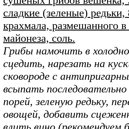
сушеных грибов вешенка, 5
сладкие (зеленые) редьки, 
крахмала, размешанного в 
майонеза, соль.
Грибы намочить в холодно
сцедить, нарезать на кус
сковороде с антипригарн
всыпать последовательно и
порей, зеленую редьку, пе
овощей, добавить сцеженн
влить вино (рекомендуем б