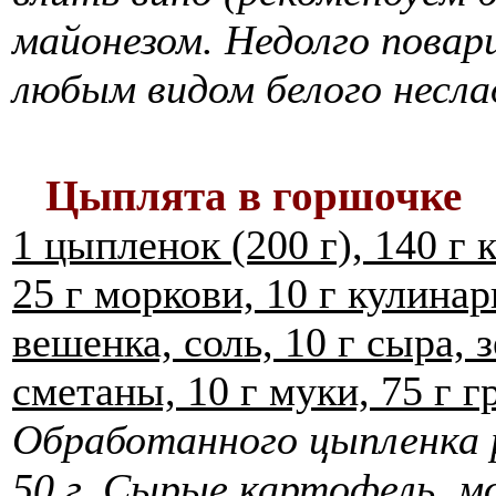
майонезом. Недолго повар
любым видом белого несла
Цыплята в горшочке
1 цыпленок (200 г), 140 г 
25 г моркови, 10 г кулина
вешенка, соль, 10 г сыра, 
сметаны, 10 г муки, 75 г г
Обработанного цыпленка р
50 г. Сырые картофель, мо