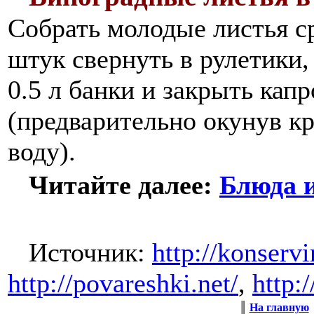
Собрать молодые листья ср
штук свернуть в рулетики,
0.5 л банки и закрыть ка
(предварительно окунув к
воду).
Читайте далее:
Блюда 
Источник:
http://konservi
http://povareshki.net/
,
http:/
║
На главную