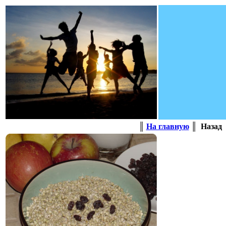
║
На главную
║ Наза