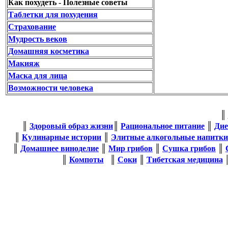
Как похудеть - Полезные советы
Таблетки для похудения
Страхование
Мудрость веков
Домашняя косметика
Макияж
Маска для лица
Возможности человека
║
║
Здоровый образ жизни
║
Рациональное питание
║
Дие
║
Кулинарные истории
║
Элитные алкогольные напитки
║
Домашнее виноделие
║
Мир грибов
║
Сушка грибов
║
║
Компоты
║
Соки
║
Тибетская медицина