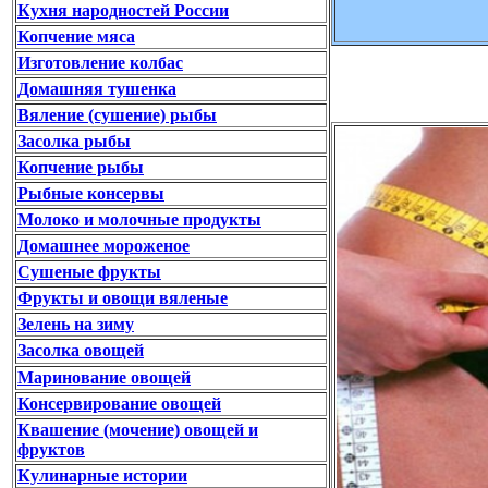
Кухня народностей России
Копчение мяса
Изготовление колбас
Домашняя тушенка
Вяление (сушение) рыбы
Засолка рыбы
Копчение рыбы
Рыбные консервы
Молоко и молочные продукты
Домашнее мороженое
Сушеные фрукты
Фрукты и овощи вяленые
Зелень на зиму
Засолка овощей
Маринование овощей
Консервирование овощей
Квашение (мочение) овощей и
фруктов
Кулинарные истории