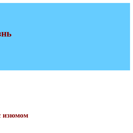
знь
с изюмом