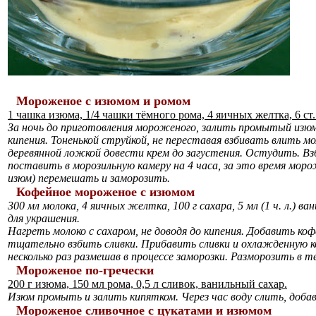
Мороженое с изюмом и ромом
1 чашка изюма, 1/4 чашки тёмного рома, 4 яичных желтка, 6 ст. 
За ночь до приготовления мороженого, залить промытый изюм
кипения. Тоненькой струйкой, не переставая взбивать влить 
деревянной ложкой довести крем до загустения. Остудить. Взб
поставить в морозильную камеру на 4 часа, за это время моро
изюм) перемешать и заморозить.
Кофейное мороженое с изюмом
300 мл молока, 4 яичных желтка, 100 г сахара, 5 мл (1 ч. л.) ван
для украшения.
Нагреть молоко с сахаром, не доводя до кипения. Добавить ко
тщательно взбить сливки. Прибавить сливки и охлажденную 
несколько раз размешав в процессе заморозки. Разморозить в 
Мороженое по-гречески
200 г изюма, 150 мл рома, 0,5 л сливок, ванильный сахар.
Изюм промыть и залить кипятком. Через час воду слить, доба
Мороженое сливочное с цукатами и изюмом