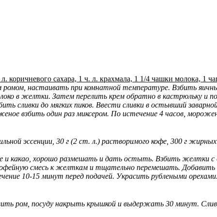
л. коричневого сахара, 1 ч. л. крахмала, 1 1/4 чашки молока, 1 ч
 ромом, настаивать при комнатной температуре. Взбить яичные
молоко в желтки. Затем перелить крем обратно в кастрюльку и п
ить сливки до мягких пиков. Ввести сливки в остывший заварной
женое взбить один раз миксером. По истечение 4 часов, морожен
ильной эссенции, 30 г (2 cт. л.) растворимого кофе, 300 г жирных 
фе и какао, хорошо размешать и дать остыть. Взбить желтки с 
кофейную смесь к желткам и тщательно перемешать. Добавить 
течение 10-15 минут перед подачей. Украсить рублеными орехами
вить ром, посуду накрыть крышкой и выдержать 30 минут. Слив