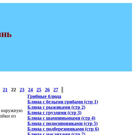
знь
21
22
23
24
25
26
27
║
Грибные блюда
Блюда с белыми грибами (стр 1)
Блюда с рыжиками (стр 2)
м наружную
Блюда с груздями (стр 3)
ойки из
Блюда с шампиньонами (стр 4)
Блюда с подосиновиками (стр 5)
Блюда с подберезовиками (стр 6)
Блюда с маслятами (стр 7)