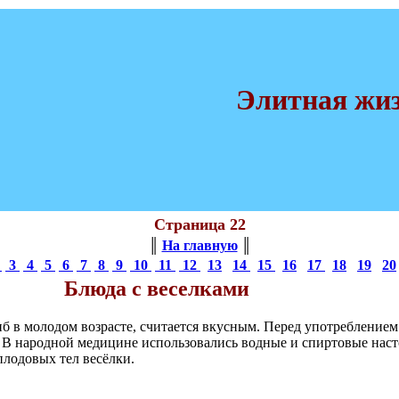
Элитная жи
Страница 22
║
На главную
║
2
3
4
5
6
7
8
9
10
11
12
13
14
15
16
17
18
19
20
Блюда с веселками
иб в молодом возрасте, считается вкусным. Перед употребление
. В народной медицине использовались водные и спиртовые наст
лодовых тел весёлки.