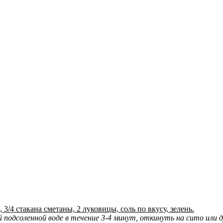
 3/4 стакана сметаны, 2 луковицы, соль по вкусу, зелень.
 подсоленной воде в течение 3-4 минут, откинуть на сито или 