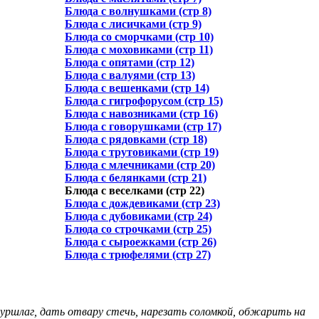
Блюда с волнушками (стр 8)
Блюда с лисичками (стр 9)
Блюда со сморчками (стр 10)
Блюда с моховиками (стр 11)
Блюда с опятами (стр 12)
Блюда с валуями (стр 13)
Блюда с вешенками (стр 14)
Блюда с гигрофорусом (стр 15)
Блюда с навозниками (стр 16)
Блюда с говорушками (стр 17)
Блюда с рядовками (стр 18)
Блюда с трутовиками (стр 19)
Блюда с млечниками (стр 20)
Блюда с белянками (стр 21)
Блюда с веселками (стр 22)
Блюда с дождевиками (стр 23)
Блюда с дубовиками (стр 24)
Блюда со строчками (стр 25)
Блюда с сыроежками (стр 26)
Блюда с трюфелями (стр 27)
дуршлаг, дать отвару стечь, нарезать соломкой, обжарить на