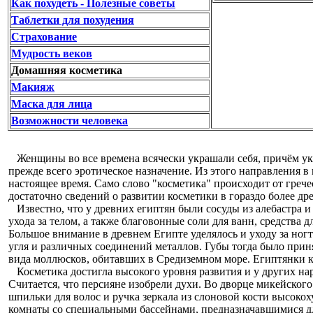
Как похудеть - Полезные советы
Таблетки для похудения
Страхование
Мудрость веков
Домашняя косметика
Макияж
Маска для лица
Возможности человека
Женщины во все времена всячески украшали себя, причём ук
прежде всего эротическое назначение. Из этого направления в 
настоящее время. Само слово "косметика" происходит от греч
достаточно сведений о развитии косметики в гораздо более дре
Известно, что у древних египтян были сосуды из алебастра и
ухода за телом, а также благовонные соли для ванн, средства д
Большое внимание в древнем Египте уделялось и уходу за ног
угля и различных соединений металлов. Губы тогда было приня
вида моллюсков, обитавших в Средиземном море. Египтянки к
Косметика достигла высокого уровня развития и у других наро
Считается, что персияне изобрели духи. Во дворце микейског
шпильки для волос и ручка зеркала из слоновой кости высок
комнаты со специальными бассейнами, предназначавшимися дл