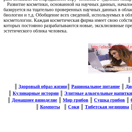
Развитие косметики, основанной на научных данных, началось
базируется на тщательно проверенных научных данных в обла
биологии и т.д. Обобщение всех сведений, используемых в о
косметологии. Каждая косметическая фирма имеет свою собст
которых постоянно разрабатываются новые, эксклюзивные пре
эстетического облика человека.
║
║
Здоровый образ жизни
║
Рациональное питание
║
Ди
║
Кулинарные истории
║
Элитные алкогольные напитки
║
Домашнее виноделие
║
Мир грибов
║
Сушка грибов
║
║
Компоты
║
Соки
║
Тибетская медицина