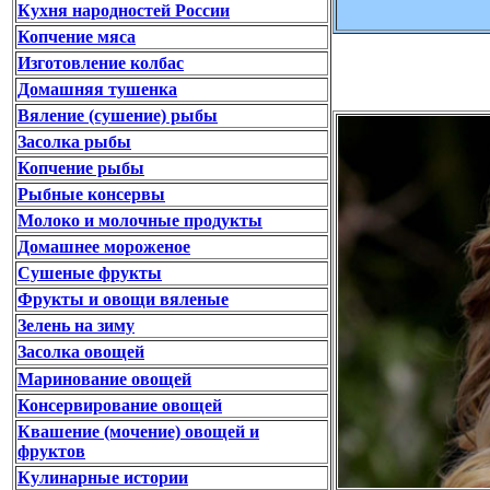
Кухня народностей России
Копчение мяса
Изготовление колбас
Домашняя тушенка
Вяление (сушение) рыбы
Засолка рыбы
Копчение рыбы
Рыбные консервы
Молоко и молочные продукты
Домашнее мороженое
Сушеные фрукты
Фрукты и овощи вяленые
Зелень на зиму
Засолка овощей
Маринование овощей
Консервирование овощей
Квашение (мочение) овощей и
фруктов
Кулинарные истории