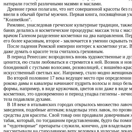
натирали гостей различными мазями и маслами.
Древние греки полагали, что нет совершенной красоты без г
ввели в обычай бритьё мужчин. Первая книга, посвящённая ух
"Kozmetikon".
Римляне, унаследовав греческие культурные традиции, также
банях делались и косметические процедуры: массаж тела с ма
врачом Галеном разделение косметики на два направления. Пе
его более красивым, второе - заключается в умении скрывать 
После падения Римской империи интерес к косметике угас. В 
даже думать о красоте тела считалось греховным.
В период Ренессанс возродились вновь художественные и дух
ценится, ею стали любоваться и стремится к ней. Возник и н
блондинкой с густыми волосами, розоволицей, с вишнёво-кра
искусственный светлых кос. Например, стало модно женщинам
Во второй половине 17 века ведущее место при определении 
рококо дамы и кавалеры начинают пудрить волосы и лицо бе
формы, например, в виде кружочков, цветов или даже в виде м
косметики, это одновременно и период упадка гигиены - нечи
тела подавляли духами.
В 18 веке в итальянских городах открылось множество лавоче
заведения, подобные аптекам; владельцы этих лавок, по прозв
средства для красоты. Свой товар они продавали доверчивым
табак, который, по тогдашним представлениям, будто бы помо
и "чудотворные" препараты служили, конечно, для владельце
рассчитывали на стародавнюю веру человека в чудесные лекарс