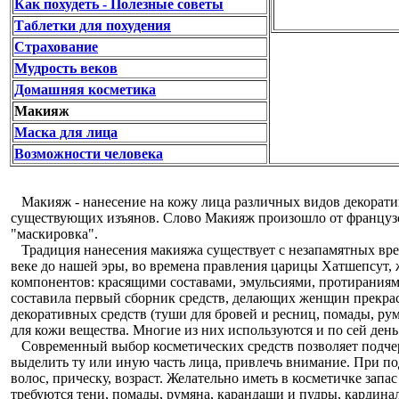
Как похудеть - Полезные советы
Таблетки для похудения
Страхование
Мудрость веков
Домашняя косметика
Макияж
Маска для лица
Возможности человека
Макияж - нанесение на кожу лица различных видов декорати
существующих изъянов. Слово Макияж произошло от французско
"маскировка".
Традиция нанесения макияжа существует с незапамятных врем
веке до нашей эры, во времена правления царицы Хатшепсут,
компонентов: красящими составами, эмульсиями, протираниями
составила первый сборник средств, делающих женщин прекр
декоративных средств (туши для бровей и ресниц, помады, рум
для кожи вещества. Многие из них используются и по сей день
Современный выбор косметических средств позволяет подчер
выделить ту или иную часть лица, привлечь внимание. При под
волос, прическу, возраст. Желательно иметь в косметичке запа
требуются тени, помады, румяна, карандаши и пудры, кардина