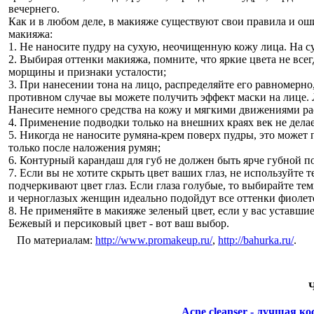
вечернего.
Как и в любом деле, в макияже существуют свои правила и оши
макияжа:
1. Не наносите пудру на сухую, неочищенную кожу лица. На су
2. Выбирая оттенки макияжа, помните, что яркие цвета не все
морщины и признаки усталости;
3. При нанесении тона на лицо, распределяйте его равномерно
противном случае вы можете получить эффект маски на лице.
Нанесите немного средства на кожу и мягкими движениями ра
4. Применение подводки только на внешних краях век не делае
5. Никогда не наносите румяна-крем поверх пудры, это может
только после наложения румян;
6. Контурный карандаш для губ не должен быть ярче губной п
7. Если вы не хотите скрыть цвет ваших глаз, не используйте т
подчеркивают цвет глаз. Если глаза голубые, то выбирайте те
и черноглазых женщин идеально подойдут все оттенки фиолет
8. Не применяйте в макияже зеленый цвет, если у вас уставши
Бежевый и персиковый цвет - вот ваш выбор.
По материалам:
http://www.promakeup.ru/
,
http://bahurka.ru/
.
Ч
Acne cleanser - лучшая ко