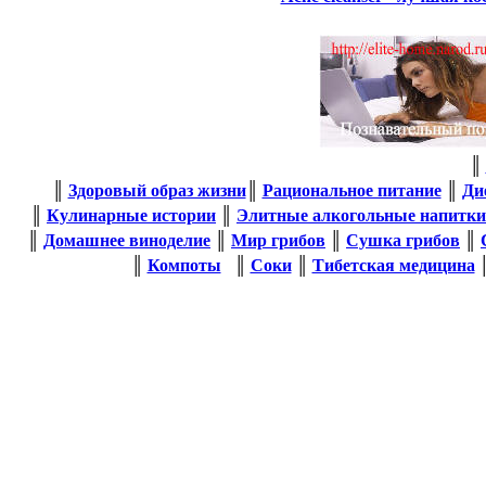
║
║
Здоровый образ жизни
║
Рациональное питание
║
Ди
║
Кулинарные истории
║
Элитные алкогольные напитки
║
Домашнее виноделие
║
Мир грибов
║
Сушка грибов
║
║
Компоты
║
Соки
║
Тибетская медицина